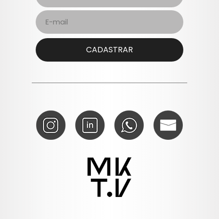
Please
leave
this
field
empty.